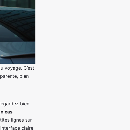
du voyage. C’est
sparente, bien
 Regardez bien
en cas
ites lignes sur
interface claire