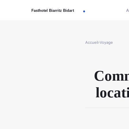
A
Accueil
›
Voyage
Comme
locat