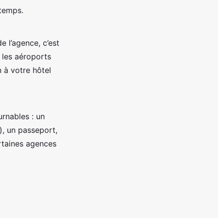
temps.
e l’agence, c’est
s les aéroports
 à votre hôtel
rnables : un
), un passeport,
ertaines agences