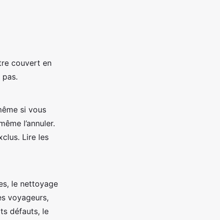
tre couvert en
 pas.
même si vous
même l’annuler.
clus. Lire les
les, le nettoyage
des voyageurs,
its défauts, le