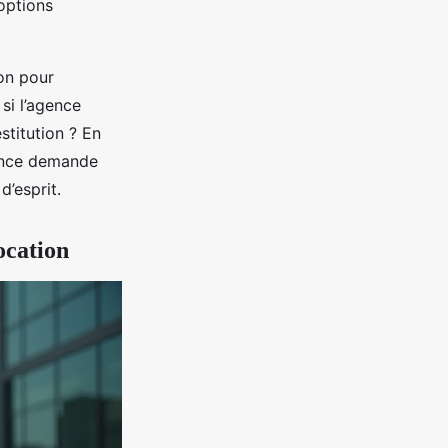
options
on pour
si l’agence
estitution ? En
gence demande
d’esprit.
ocation