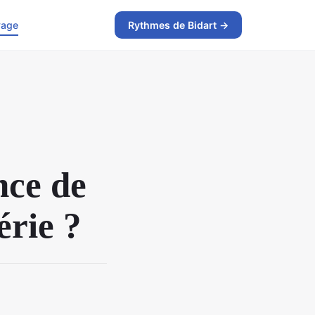
yage
Rythmes de Bidart →
nce de
érie ?