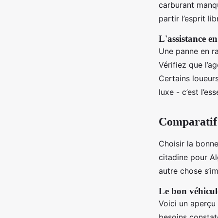
carburant manqu
partir l’esprit lib
L'assistance e
Une panne en ra
Vérifiez que l’a
Certains loueur
luxe - c’est l’ess
Comparatif 
Choisir la bonne
citadine pour Al
autre chose s’i
Le bon véhicul
Voici un aperçu 
besoins constaté