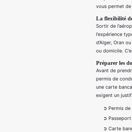
vous permet d
La flexibilité d
Sortir de l’aéro
l’expérience typ
d’Alger, Oran ou
ou domicile. C’
Préparer les d
Avant de prendr
permis de condu
une carte bancai
exigent un justi
➲ Permis de 
➲ Passeport 
➲ Carte banc