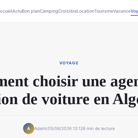
ccueil
Actu
Bon plan
Camping
Croisière
Location
Tourisme
Vacance
Vo
VOYAGE
nt choisir une age
ion de voiture en Alg
Adalric
05/06/2026 13:12
8 min de lecture
A