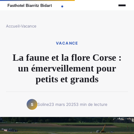
Accueil
›
Vacance
VACANCE
La faune et la flore Corse :
un émerveillement pour
petits et grands
Soline
23 mars 2025
3 min de lecture
S